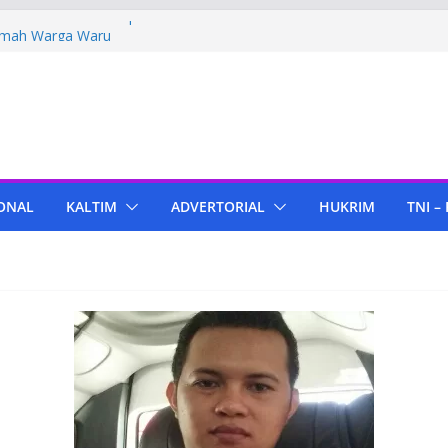
Polres PPU Tebar Kepedulian Lewat
umah Warga Waru
ima Bantuan Pendidikan dari Pertamina
migas Cepu
 Tenant di KIPP Karena Jual Air Mineral
 Kaltim, Bupati PPU Dukung
apa Genjah sebagai Komoditas Unggulan
ola Lampu, Polres PPU Ringkus Pria
ONAL
KALTIM
ADVERTORIAL
HUKRIM
TNI –
 Waru