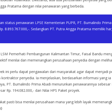
ngga Pratama dengan nilai penawaran yang berbeda.
 dan status penawaran LPSE Kementerian PUPR, PT. Bumalindo Prima
 Rp. 8.893.767.000,-. Sedangkan PT. Putra Angga Pratama memiliki h
s LSM Pemerhati Pembangunan Kalimantan Timur, Faisal Bandu menga
objektif menilai dan memenangkan perusahaan penyedia dengan meliha
oyek ini perlu dapat pengawalan dari masyarakat agar dapat menjadi 
 kontraktor penyedia. Ia menjelaskan, berdasarkan informasi yang i
tnya, PT. Bumalindo Prima Abadi menurunkan penawarannya sebesar Rp
r Rp. 194.082.000,- dari Nilai HPS Paket proyek.
yarakat pasti bisa menilai perusahaan mana yang lebih layak memen
k)