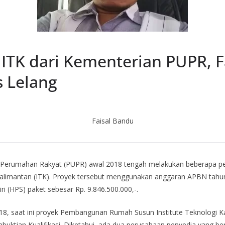
TK dari Kementerian PUPR, Fa
s Lelang
Faisal Bandu
erumahan Rakyat (PUPR) awal 2018 tengah melakukan beberapa pele
limantan (ITK). Proyek tersebut menggunakan anggaran APBN tahun
iri (HPS) paket sebesar Rp. 9.846.500.000,-.
018, saat ini proyek Pembangunan Rumah Susun Institute Teknologi K
buktian Kualifikasi. Diketahui, ada dua perusahaan penyedia yang b