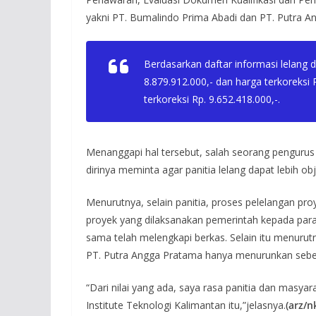
yakni PT. Bumalindo Prima Abadi dan PT. Putra A
Berdasarkan daftar informasi lelang
8.879.912.000,- dan harga terkoreksi
terkoreksi Rp. 9.652.418.000,-.
Menanggapi hal tersebut, salah seorang penguru
dirinya meminta agar panitia lelang dapat lebih 
Menurutnya, selain panitia, proses pelelangan pr
proyek yang dilaksanakan pemerintah kepada para
sama telah melengkapi berkas. Selain itu menuru
PT. Putra Angga Pratama hanya menurunkan sebesa
“Dari nilai yang ada, saya rasa panitia dan mas
Institute Teknologi Kalimantan itu,”jelasnya.
(arz/n