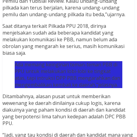
Pemilu dan Yudisial Review. Kalau undang-undang
pilkada kan terus berjalan, karena undang-undang
pemilu dan undang-undang pilkada itu beda,”ujarnya.
Saat ditanya terkait Pilkada PPU 2018, dirinya
menjelsakan sudah ada beberapa kandidat yang
melakukan komunikasi ke PBB, namun belum ada
obrolan yang mengarah ke serius, masih komunikasi
biasa saja.
Ada memang keinginan teman-teman PBB di
PPU untuk melakukan lobi-lobi ke tingkat
atas, tapi intruksi DPP PBB mengarahkan dan
mengembalikan kembali ke daerah,”jelasnya.
Ditambahnya, alasan pusat untuk memberikan
wewenang ke daerah dinilainya cukup logis, karena
diakuinya yang paham kondisi di daerah dan kandidat
yang berpotensi lima tahun kedepan adalah DPC PBB
PPU.
“Jadi, yang tau kondisi di daerah dan kandidat mana yang