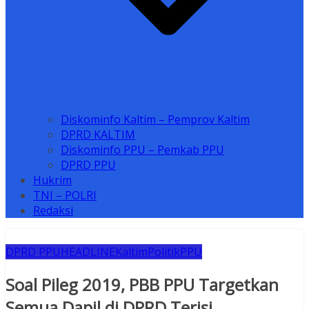
Diskominfo Kaltim – Pemprov Kaltim
DPRD KALTIM
Diskominfo PPU – Pemkab PPU
DPRD PPU
Hukrim
TNI – POLRI
Redaksi
DPRD PPU
HEADLINE
Kaltim
Politik
PPU
Soal Pileg 2019, PBB PPU Targetkan
Semua Dapil di DPRD Terisi