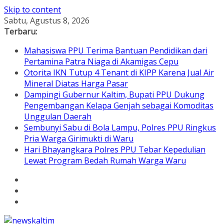
Skip to content
Sabtu, Agustus 8, 2026
Terbaru:
Mahasiswa PPU Terima Bantuan Pendidikan dari
Pertamina Patra Niaga di Akamigas Cepu
Otorita IKN Tutup 4 Tenant di KIPP Karena Jual Air
Mineral Diatas Harga Pasar
Dampingi Gubernur Kaltim, Bupati PPU Dukung
Pengembangan Kelapa Genjah sebagai Komoditas
Unggulan Daerah
Sembunyi Sabu di Bola Lampu, Polres PPU Ringkus
Pria Warga Girimukti di Waru
Hari Bhayangkara Polres PPU Tebar Kepedulian
Lewat Program Bedah Rumah Warga Waru