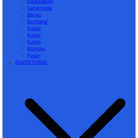
Balikpapan
Samarinda
Berau
Bontang
Kubar
Kukar
Kutim
Mahulu
Paser
ADVERTORIAL