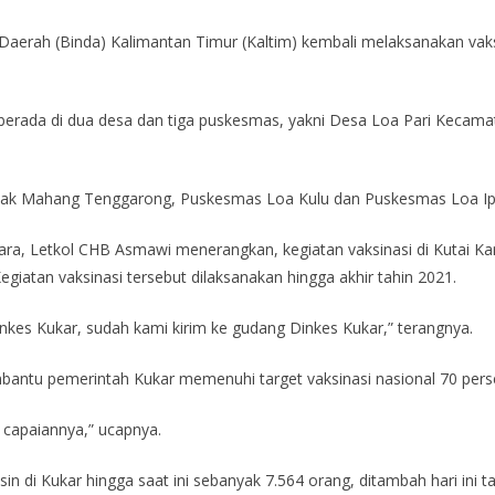
Daerah (Binda) Kalimantan Timur (Kaltim) kembali melaksanakan vaks
kni berada di dua desa dan tiga puskesmas, yakni Desa Loa Pari Kec
pak Mahang Tenggarong, Puskesmas Loa Kulu dan Puskesmas Loa I
a, Letkol CHB Asmawi menerangkan, kegiatan vaksinasi di Kutai Karta
egiatan vaksinasi tersebut dilaksanakan hingga akhir tahin 2021.
Dinkes Kukar, sudah kami kirim ke gudang Dinkes Kukar,” terangnya.
mbantu pemerintah Kukar memenuhi target vaksinasi nasional 70 perse
 capaiannya,” ucapnya.
 di Kukar hingga saat ini sebanyak 7.564 orang, ditambah hari ini ta