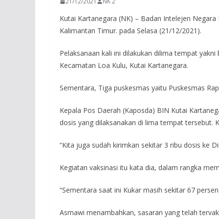
21/12/2021
NK 2
Kutai Kartanegara (NK) – Badan Intelejen Negara 
Kalimantan Timur. pada Selasa (21/12/2021).
Pelaksanaan kali ini dilakukan dilima tempat ya
Kecamatan Loa Kulu, Kutai Kartanegara.
Sementara, Tiga puskesmas yaitu Puskesmas Ra
Kepala Pos Daerah (Kaposda) BIN Kutai Kartanegar
dosis yang dilaksanakan di lima tempat tersebut. K
“Kita juga sudah kirimkan sekitar 3 ribu dosis ke 
Kegiatan vaksinasi itu kata dia, dalam rangka me
“Sementara saat ini Kukar masih sekitar 67 persen
Asmawi menambahkan, sasaran yang telah tervaksin