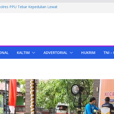
Polres PPU Tebar Kepedulian Lewat
mah Warga Waru
ima Bantuan Pendidikan dari Pertamina
migas Cepu
 Tenant di KIPP Karena Jual Air Mineral
 Kaltim, Bupati PPU Dukung
pa Genjah sebagai Komoditas Unggulan
ONAL
KALTIM
ADVERTORIAL
HUKRIM
TNI –
ola Lampu, Polres PPU Ringkus Pria
 Waru