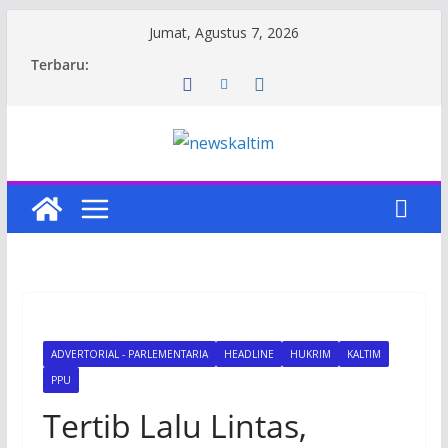
Skip
Jumat, Agustus 7, 2026
to
Terbaru:
content
ADVERTORIAL - PARLEMENTARIA
HEADLINE
HUKRIM
KALTIM
PPU
Tertib Lalu Lintas,