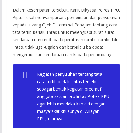
Dalam kesempatan tersebut, Kanit Dikyasa Polres PPU,
Aiptu Tukul menyampaikan, pembinaan dan penyuluhan
kepada tukang Ojek Di terminal Penajam tentang cara
tata tertib berlalu lintas untuk melengkapi surat-surat
kendaraan dan tertib pada peraturan rambu-rambu lalu
lintas, tidak ugal-ugalan dan berprilalu baik saat
mengemudikan kendaraan dan kepada penumpang.
Kegiatan penyuluhan tentang tata
cara tertib berlalu lintas tersebut
sebagai bentuk kegiatan preemtif
anggota satuan lalu lintas Polres PPU
agar lebih mendekatkan diri dengan
masyarakat khusunya di Wilayah
PPU,”ujarnya.