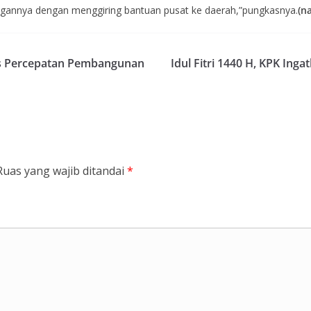
annya dengan menggiring bantuan pusat ke daerah,”pungkasnya.
(n
s Percepatan Pembangunan
Idul Fitri 1440 H, KPK Ing
Ruas yang wajib ditandai
*