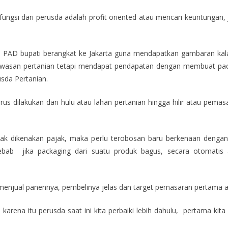
gsi dari perusda adalah profit oriented atau mencari keuntungan, ja
ali PAD bupati berangkat ke Jakarta guna mendapatkan gambaran kal
awasan pertanian tetapi mendapat pendapatan dengan membuat packa
sda Pertanian.
 harus dilakukan dari hulu atau lahan pertanian hingga hilir atau p
 tidak dikenakan pajak, maka perlu terobosan baru berkenaan denga
sebab jika packaging dari suatu produk bagus, secara otomati
menjual panennya, pembelinya jelas dan target pemasaran pertama a
karena itu perusda saat ini kita perbaiki lebih dahulu, pertama k