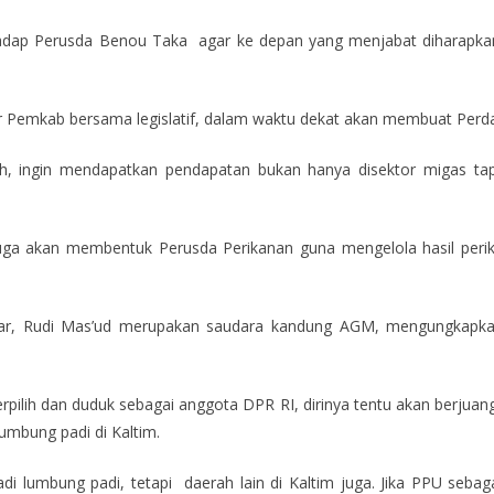
rhadap Perusda Benou Taka agar ke depan yang menjabat diharapkan
car Pemkab bersama legislatif, dalam waktu dekat akan membuat Perd
, ingin mendapatkan pendapatan bukan hanya disektor migas tapi j
uga akan membentuk Perusda Perikanan guna mengelola hasil per
lkar, Rudi Mas’ud merupakan saudara kandung AGM, mengungkapka
erpilih dan duduk sebagai anggota DPR RI, dirinya tentu akan berjua
umbung padi di Kaltim.
di lumbung padi, tetapi daerah lain di Kaltim juga. Jika PPU se