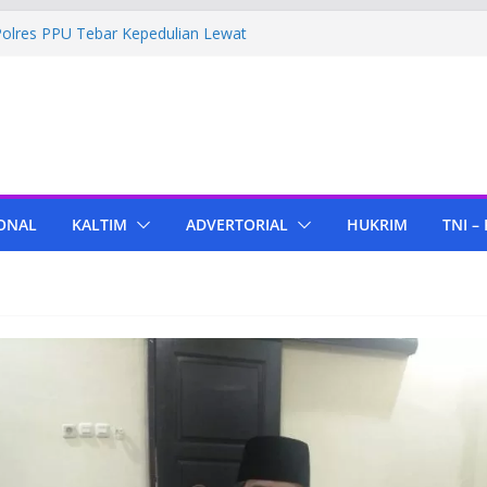
Polres PPU Tebar Kepedulian Lewat
umah Warga Waru
ima Bantuan Pendidikan dari Pertamina
migas Cepu
 Tenant di KIPP Karena Jual Air Mineral
 Kaltim, Bupati PPU Dukung
apa Genjah sebagai Komoditas Unggulan
ONAL
KALTIM
ADVERTORIAL
HUKRIM
TNI –
ola Lampu, Polres PPU Ringkus Pria
 Waru