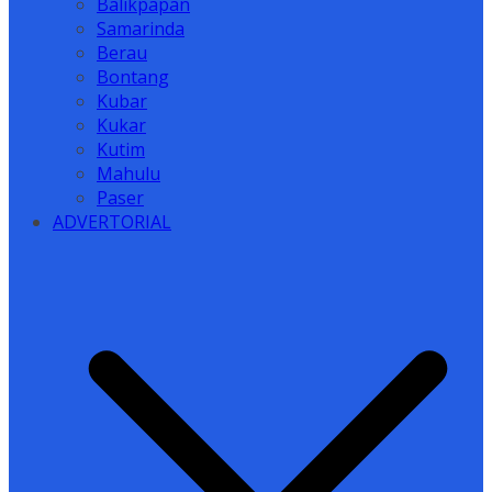
Balikpapan
Samarinda
Berau
Bontang
Kubar
Kukar
Kutim
Mahulu
Paser
ADVERTORIAL