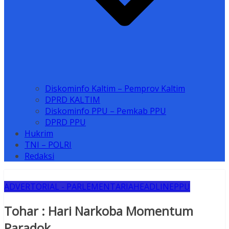
Diskominfo Kaltim – Pemprov Kaltim
DPRD KALTIM
Diskominfo PPU – Pemkab PPU
DPRD PPU
Hukrim
TNI – POLRI
Redaksi
ADVERTORIAL - PARLEMENTARIA
HEADLINE
PPU
Tohar : Hari Narkoba Momentum
Paradok