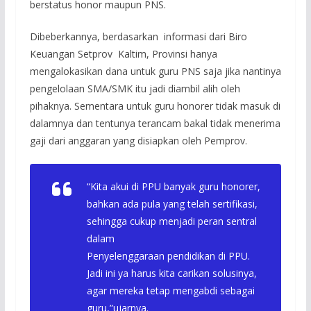
berstatus honor maupun PNS.
Dibeberkannya, berdasarkan informasi dari Biro
Keuangan Setprov Kaltim, Provinsi hanya
mengalokasikan dana untuk guru PNS saja jika nantinya
pengelolaan SMA/SMK itu jadi diambil alih oleh
pihaknya. Sementara untuk guru honorer tidak masuk di
dalamnya dan tentunya terancam bakal tidak menerima
gaji dari anggaran yang disiapkan oleh Pemprov.
“Kita akui di PPU banyak guru honorer,
bahkan ada pula yang telah sertifikasi,
sehingga cukup menjadi peran sentral
dalam
Penyelenggaraan pendidikan di PPU.
Jadi ini ya harus kita carikan solusinya,
agar mereka tetap mengabdi sebagai
guru,”ujarnya.