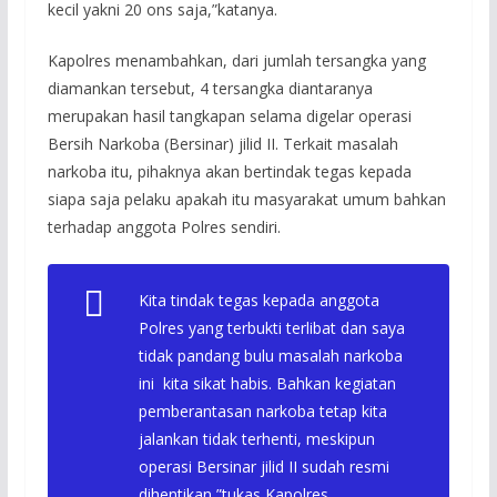
kecil yakni 20 ons saja,”katanya.
Kapolres menambahkan, dari jumlah tersangka yang
diamankan tersebut, 4 tersangka diantaranya
merupakan hasil tangkapan selama digelar operasi
Bersih Narkoba (Bersinar) jilid II. Terkait masalah
narkoba itu, pihaknya akan bertindak tegas kepada
siapa saja pelaku apakah itu masyarakat umum bahkan
terhadap anggota Polres sendiri.
Kita tindak tegas kepada anggota
Polres yang terbukti terlibat dan saya
tidak pandang bulu masalah narkoba
ini kita sikat habis. Bahkan kegiatan
pemberantasan narkoba tetap kita
jalankan tidak terhenti, meskipun
operasi Bersinar jilid II sudah resmi
dihentikan,”tukas Kapolres.