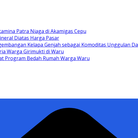
tamina Patra Niaga di Akamigas Cepu
ineral Diatas Harga Pasar
gembangan Kelapa Genjah sebagai Komoditas Unggulan D
ia Warga Girimukti di Waru
ewat Program Bedah Rumah Warga Waru