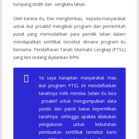
tumpang tindih dan sengketa lahan.
Oleh karena itu, Dwi menghimbau, kepada masyarakat
untuk ikut proaktif mengikuti program dari pemerintah
pusat yang memudahkan para pemilik lahan dalam
mendapatkan sertifikat tersebut dimana program itu
bernama Pendaftaran Tanah Sitematis Lengkap (PTSL)
yang kini sedang dijalankan BPN.
Ya saya harapkan masyarakat mau
ikut program PTSL ini mendaftarkan
tanahnya milik mereka. Selain itu bisa
proaktif untuk mengumpulkan data
yuridis dan patok batas kepemilikan
tanahnya, sehingga apabila dilakukan
pengukuran untuk kebutuhan
pembuatan sertifikat tersebut kami