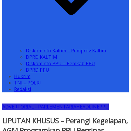
Diskominfo Kaltim – Pemprov Kaltim
DPRD KALTIM
Diskominfo PPU – Pemkab PPU
DPRD PPU
Hukrim
TNI – POLRI
Redaksi
ADVERTORIAL - PARLEMENTARIA
HEADLINE
PPU
LIPUTAN KHUSUS – Perangi Kegelapan,
AGM Programkan PPU Bersinar