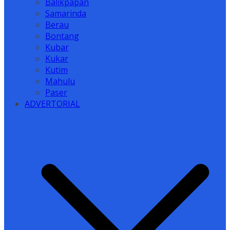
Balikpapan
Samarinda
Berau
Bontang
Kubar
Kukar
Kutim
Mahulu
Paser
ADVERTORIAL