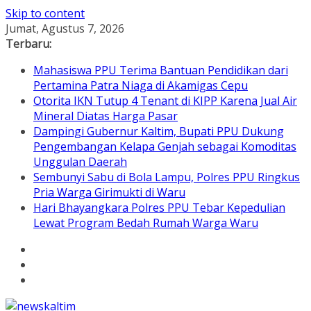
Skip to content
Jumat, Agustus 7, 2026
Terbaru:
Mahasiswa PPU Terima Bantuan Pendidikan dari
Pertamina Patra Niaga di Akamigas Cepu
Otorita IKN Tutup 4 Tenant di KIPP Karena Jual Air
Mineral Diatas Harga Pasar
Dampingi Gubernur Kaltim, Bupati PPU Dukung
Pengembangan Kelapa Genjah sebagai Komoditas
Unggulan Daerah
Sembunyi Sabu di Bola Lampu, Polres PPU Ringkus
Pria Warga Girimukti di Waru
Hari Bhayangkara Polres PPU Tebar Kepedulian
Lewat Program Bedah Rumah Warga Waru