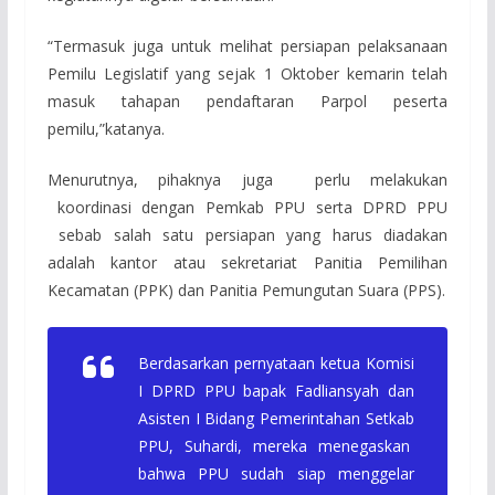
“Termasuk juga untuk melihat persiapan pelaksanaan
Pemilu Legislatif yang sejak 1 Oktober kemarin telah
masuk tahapan pendaftaran Parpol peserta
pemilu,”katanya.
Menurutnya, pihaknya juga perlu melakukan
koordinasi dengan Pemkab PPU serta DPRD PPU
sebab salah satu persiapan yang harus diadakan
adalah kantor atau sekretariat Panitia Pemilihan
Kecamatan (PPK) dan Panitia Pemungutan Suara (PPS).
Berdasarkan pernyataan ketua Komisi
I DPRD PPU bapak Fadliansyah dan
Asisten I Bidang Pemerintahan Setkab
PPU, Suhardi, mereka menegaskan
bahwa PPU sudah siap menggelar