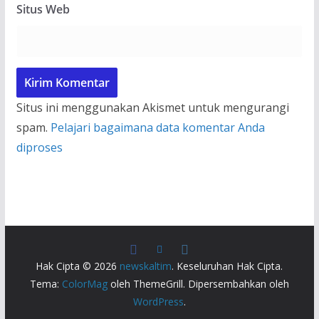
Situs Web
Situs ini menggunakan Akismet untuk mengurangi
spam.
Pelajari bagaimana data komentar Anda
diproses
Hak Cipta © 2026
newskaltim
. Keseluruhan Hak Cipta.
Tema:
ColorMag
oleh ThemeGrill. Dipersembahkan oleh
WordPress
.