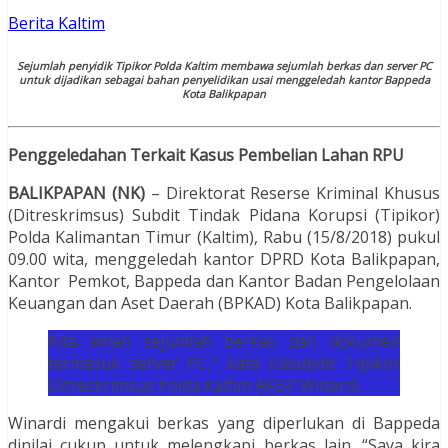
Berita Kaltim
Sejumlah penyidik Tipikor Polda Kaltim membawa sejumlah berkas dan server PC
untuk dijadikan sebagai bahan penyelidikan usai menggeledah kantor Bappeda
Kota Balikpapan
Penggeledahan Terkait Kasus Pembelian Lahan RPU
BALIKPAPAN (NK)
– Direktorat Reserse Kriminal Khusus
(Ditreskrimsus) Subdit Tindak Pidana Korupsi (Tipikor)
Polda Kalimantan Timur (Kaltim), Rabu (15/8/2018) pukul
09.00 wita, menggeledah kantor DPRD Kota Balikpapan,
Kantor Pemkot, Bappeda dan Kantor Badan Pengelolaan
Keuangan dan Aset Daerah (BPKAD) Kota Balikpapan.
Kita aman sejumlah berkas dan dokumen
termasuk server PC,” kata Kasubdit Tipikor
Ditreskrimsus Polda Kaltim AKBP Winardi.
Winardi mengakui berkas yang diperlukan di Bappeda
dinilai cukup untuk melengkapi berkas lain. “Saya kira