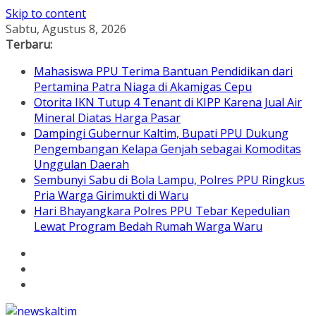
Skip to content
Sabtu, Agustus 8, 2026
Terbaru:
Mahasiswa PPU Terima Bantuan Pendidikan dari
Pertamina Patra Niaga di Akamigas Cepu
Otorita IKN Tutup 4 Tenant di KIPP Karena Jual Air
Mineral Diatas Harga Pasar
Dampingi Gubernur Kaltim, Bupati PPU Dukung
Pengembangan Kelapa Genjah sebagai Komoditas
Unggulan Daerah
Sembunyi Sabu di Bola Lampu, Polres PPU Ringkus
Pria Warga Girimukti di Waru
Hari Bhayangkara Polres PPU Tebar Kepedulian
Lewat Program Bedah Rumah Warga Waru