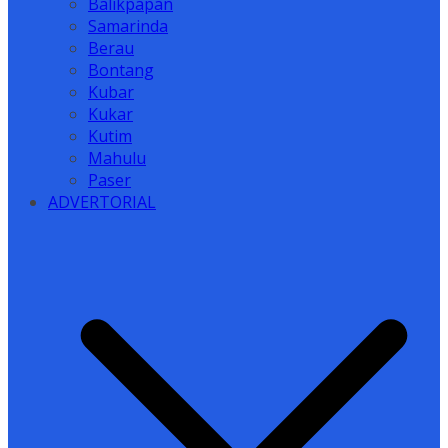
Balikpapan
Samarinda
Berau
Bontang
Kubar
Kukar
Kutim
Mahulu
Paser
ADVERTORIAL