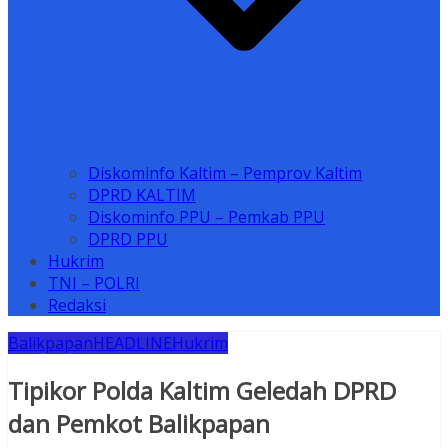
Diskominfo Kaltim – Pemprov Kaltim
DPRD KALTIM
Diskominfo PPU – Pemkab PPU
DPRD PPU
Hukrim
TNI – POLRI
Redaksi
Balikpapan
HEADLINE
Hukrim
Tipikor Polda Kaltim Geledah DPRD
dan Pemkot Balikpapan