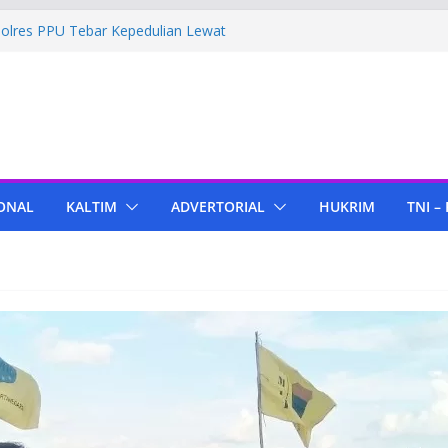
Polres PPU Tebar Kepedulian Lewat
mah Warga Waru
ima Bantuan Pendidikan dari Pertamina
migas Cepu
 Tenant di KIPP Karena Jual Air Mineral
 Kaltim, Bupati PPU Dukung
pa Genjah sebagai Komoditas Unggulan
ONAL
KALTIM
ADVERTORIAL
HUKRIM
TNI –
ola Lampu, Polres PPU Ringkus Pria
 Waru