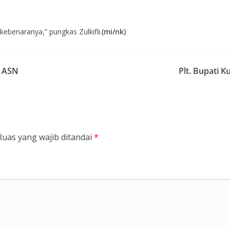
ebenaranya,” pungkas Zulkifli.
(mi/nk)
1 ASN
Plt. Bupati 
Ruas yang wajib ditandai
*