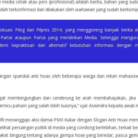
i media cetak atau pers (profesional) adalah berita, bahan yang s
h terkonfirmasi dan dilakukan oleh wartawan yang sudah berkompeten
situasi Pileg dan Pilpres 2014, yang menggoreng banyak berita d
Partai ataupun Partai yang mendirikan Media. Sehingga mengura
mi kepraktisan dan alternatif kebutuhan informasi dengan me
dangan spanduk anti hoax oleh beberapa warga dan rekan mahasisw
 sangat membingungkan dan cenderung ke arah membahayakan, jika k
icu paham yang salah lebih luasnya,” ujar Aswindra kepada awak 
ifli menanggapi aksi damai PMII Kukar dengan Slogan Anti Hoax men
elihat persaingan politik di media yang condong berlebihan, terkait b
at bingung tentang adanya gempa hoax yang beredar, pasca gemp