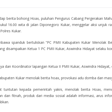
dap berita bohong Hoax, puluhan Pengurus Cabang Pergerakan Maha
 pukul 16.00 wita di jalan Diponegoro Kukar, menggelar aksi unjuk
Polres Kukar.
embawa spanduk bertuliskan “PC PMII Kabupaten Kukar Menolak Be
ng disampaikan Ketua 1 PC PMII Kukar, Aswindra Hidayat selaku kor
aya dan Koordinator lapangan Ketua II PMII Kukar, Aswindra Hidayat, d
bupaten Kukar menolak berita hoax, provokasi adu domba dan masy
t tuntutan kepada pemerintah yakni, menolak berita Hoax, meno
n fitnah, produk dari media sosial adalah informasi, arus inform
abkan.