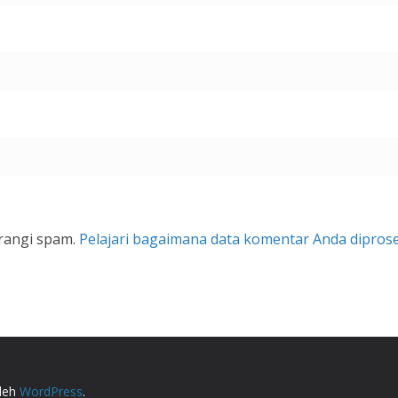
rangi spam.
Pelajari bagaimana data komentar Anda dipros
.
oleh
WordPress
.