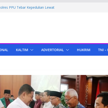
Polres PPU Tebar Kepedulian Lewat
mah Warga Waru
ima Bantuan Pendidikan dari Pertamina
migas Cepu
 Tenant di KIPP Karena Jual Air Mineral
 Kaltim, Bupati PPU Dukung
pa Genjah sebagai Komoditas Unggulan
ONAL
KALTIM
ADVERTORIAL
HUKRIM
TNI –
ola Lampu, Polres PPU Ringkus Pria
 Waru