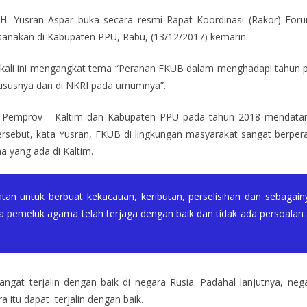
, H. Yusran Aspar buka secara resmi Rapat Koordinasi (Rakor)
sanakan di Kabupaten PPU, Rabu, (13/12/2017) kemarin.
kali ini mengangkat tema “Peranan FKUB dalam menghadapi tahun 
hususnya dan di NKRI pada umumnya”.
Pemprov Kaltim dan Kabupaten PPU pada tahun 2018 mendatan
 tersebut, kata Yusran, FKUB di lingkungan masyarakat sangat berp
 yang ada di Kaltim.
tan untuk berbuat kekacauan, keributan, perselisihan dan sebag
a pemeluk agama telah terjaga dengan baik dan tidak ada persoalan
at terjalin dengan baik di negara Rusia. Padahal lanjutnya, n
 itu dapat terjalin dengan baik.