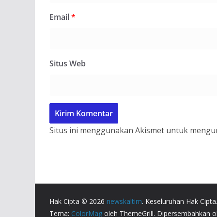
Email
*
Situs Web
Situs ini menggunakan Akismet untuk mengu
Hak Cipta © 2026
newskaltim
. Keseluruhan Hak Cipta
Tema:
ColorMag
oleh ThemeGrill. Dipersembahkan 