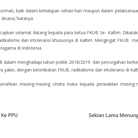
rmati, baik dalam kehidupan sehari-hari maupun dalam pelaksanaan
 disana,”katanya.
apkan selamat datang kepada para ketua FKUB Se- Kaltim. Dikataka
adikalisme dan intoleransi khususnya di Kaltim. Mengingat FKUB m
ragama di Indonesia.
KUB dalam menghadapi tahun politik 2018/2019 dan pencegahan berke
kin, dengan keterlibatan FKUB, radikalisme dan intoleransi di Kaltim
erahkan masing-masing cindra mata kepada perwakilan masing-m
V Ke PPU
Sekian Lama Menung