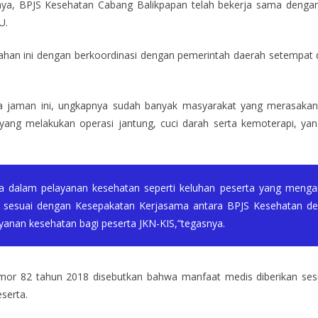
ya, BPJS Kesehatan Cabang Balikpapan telah bekerja sama dengan 
U.
ahan ini dengan berkoordinasi dengan pemerintah daerah setempa
da jaman ini, ungkapnya sudah banyak masyarakat yang merasak
 yang melakukan operasi jantung, cuci darah serta kemoterapi, y
 dalam pelayanan kesehatan seperti keluhan peserta yang mengan
ak sesuai dengan Kesepakatan Kerjasama antara BPJS Kesehatan d
anan kesehatan bagi peserta JKN-KIS,”tegasnya.
r 82 tahun 2018 disebutkan bahwa manfaat medis diberikan sesu
serta.