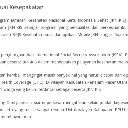
suai Kesepakatan
m Jaminan Kesehatan Nasional-Kartu Indonesia Sehat (JKN-KIS),
ogam JKN-KIS sebagai program yang berkualitas dan berkesinamb
an oleh BPJS Kesehatan mulai dari aplikasi Mobile JKN hingga Ruju
nghargaan dari International Social Security Association (ISSA). 
kan peserta JKN-KIS dalam mendapatkan pelayanan kesehatan maupu
kan kembali mengingat masih banyak hal yang harus dicapai dan dip
Health Coverage (UHC). Di wilayah Kabupaten Penajam Paser Utara (
1 warga yang belum terdaftar sebagai peserta JKN-KIS.
ng Diarty melalui siaran persnya mengatakan selain jumlah kepese
ran peserta yang masih sangat rendah. Untuk wilayah Kabupaten PPU
n membayar iuran.