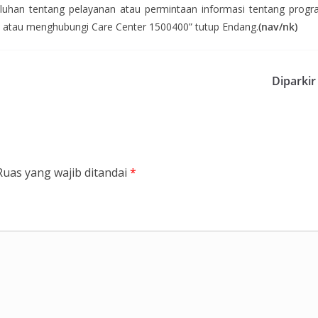
eluhan tentang pelayanan atau permintaan informasi tentang prog
atau menghubungi Care Center 1500400” tutup Endang.
(nav/nk)
h
Diparki
Ruas yang wajib ditandai
*