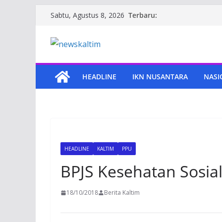
Skip
Terbaru:
Sabtu, Agustus 8, 2026
to
content
HEADLINE
IKN NUSANTARA
NASI
HEADLINE
KALTIM
PPU
BPJS Kesehatan Sosia
18/10/2018
Berita Kaltim