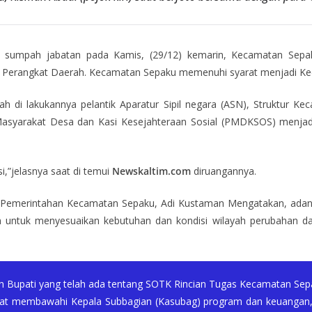
n sumpah jabatan pada Kamis, (29/12) kemarin, Kecamatan Sepak
g Perangkat Daerah. Kecamatan Sepaku memenuhi syarat menjadi Ke
 di lakukannya pelantik Aparatur Sipil negara (ASN), Struktur Ke
asyarakat Desa dan Kasi Kesejahteraan Sosial (PMDKSOS) menja
i,”jelasnya saat di temui
Newskaltim.com
diruangannya.
 Pemerintahan Kecamatan Sepaku, Adi Kustaman Mengatakan, adany
 untuk menyesuaikan kebutuhan dan kondisi wilayah perubahan dan 
Bupati yang telah ada tentang SOTK Rincian Tugas Kecamatan Sepak
Camat membawahi Kepala Subbagian (Kasubag) program dan keuanga