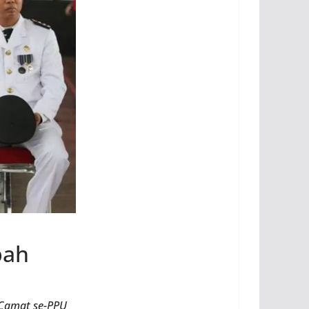
bah
 Camat se-PPU