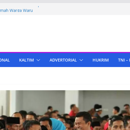
Polres PPU Tebar Kepedulian Lewat
umah Warga Waru
ima Bantuan Pendidikan dari Pertamina
amigas Cepu
 Tenant di KIPP Karena Jual Air Mineral
r
 Kaltim, Bupati PPU Dukung
apa Genjah sebagai Komoditas Unggulan
ONAL
KALTIM
ADVERTORIAL
HUKRIM
TNI –
Bola Lampu, Polres PPU Ringkus Pria
 Waru