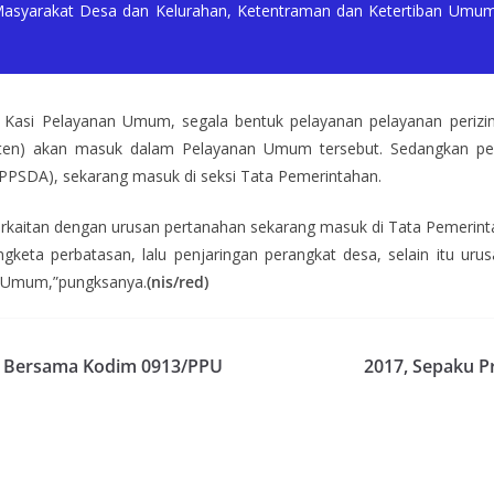
asyarakat Desa dan Kelurahan, Ketentraman dan Ketertiban Umum
u Kasi Pelayanan Umum, segala bentuk pelayanan pelayanan perizin
aten) akan masuk dalam Pelayanan Umum tersebut. Sedangkan pel
PSDA), sekarang masuk di seksi Tata Pemerintahan.
erkaitan dengan urusan pertanahan sekarang masuk di Tata Pemerin
engketa perbatasan, lalu penjaringan perangkat desa, selain itu u
n Umum,”pungksanya.
(nis/red)
 Bersama Kodim 0913/PPU
2017, Sepaku P